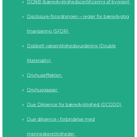
DGNB (bæredygtighedscertificering af byggeri)
Disclosure-forordningen – regler for bæredygtig
finansiering (SFDR)
Dobbelt væsentlighedsvurdering (Double
Materiality)
Drivhuseffekten
Drivhusgasser
Due Diligence for bæredygtighed (DCDDD)
Due diligence i forbindelse med
menneskerettigheder