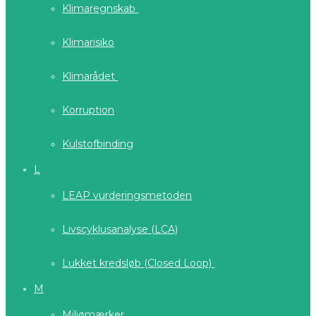
Klimaregnskab
Klimarisiko
Klimarådet
Korruption
Kulstofbinding
L
LEAP vurderingsmetoden
Livscyklusanalyse (LCA)
Lukket kredsløb (Closed Loop)
M
Miljømærker