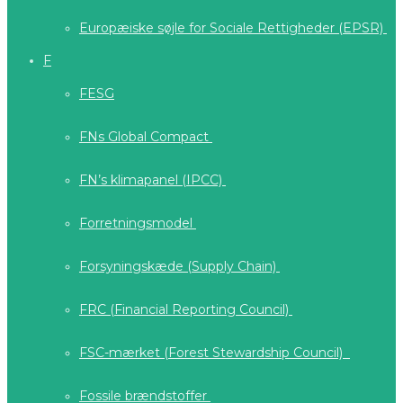
Europæiske søjle for Sociale Rettigheder (EPSR)
F
FESG
FNs Global Compact
FN’s klimapanel (IPCC)
Forretningsmodel
Forsyningskæde (Supply Chain)
FRC (Financial Reporting Council)
FSC-mærket (Forest Stewardship Council)
Fossile brændstoffer