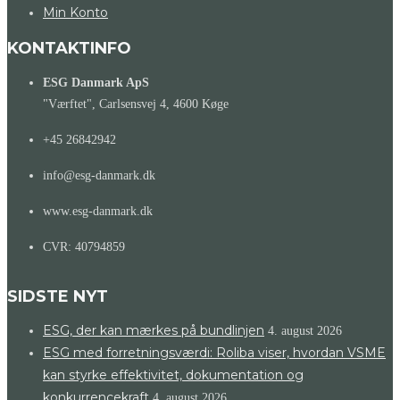
Min Konto
KONTAKTINFO
ESG Danmark ApS
"Værftet", Carlsensvej 4, 4600 Køge
+45 26842942
info@esg-danmark.dk
www.esg-danmark.dk
CVR: 40794859
SIDSTE NYT
ESG, der kan mærkes på bundlinjen
4. august 2026
ESG med forretningsværdi: Roliba viser, hvordan VSME
kan styrke effektivitet, dokumentation og
konkurrencekraft
4. august 2026