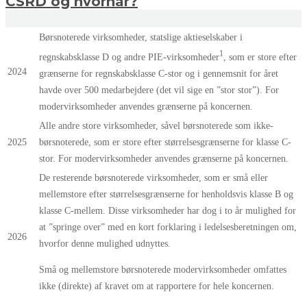
CSRD og hvornår?
Børsnoterede virksomheder, statslige aktieselskaber i
1
regnskabsklasse D og andre PIE-virksomheder
, som er store efter
2024
grænserne for regnskabsklasse C-stor og i gennemsnit for året
havde over 500 medarbejdere (det vil sige en ”stor stor”). For
modervirksomheder anvendes grænserne på koncernen.
Alle andre store virksomheder, såvel børsnoterede som ikke-
2025
børsnoterede, som er store efter størrelsesgrænserne for klasse C-
stor. For modervirksomheder anvendes grænserne på koncernen.
De resterende børsnoterede virksomheder, som er små eller
mellemstore efter størrelsesgrænserne for henholdsvis klasse B og
klasse C-mellem. Disse virksomheder har dog i to år mulighed for
at ”springe over” med en kort forklaring i ledelsesberetningen om,
2026
hvorfor denne mulighed udnyttes.
Små og mellemstore børsnoterede modervirksomheder omfattes
ikke (direkte) af kravet om at rapportere for hele koncernen.