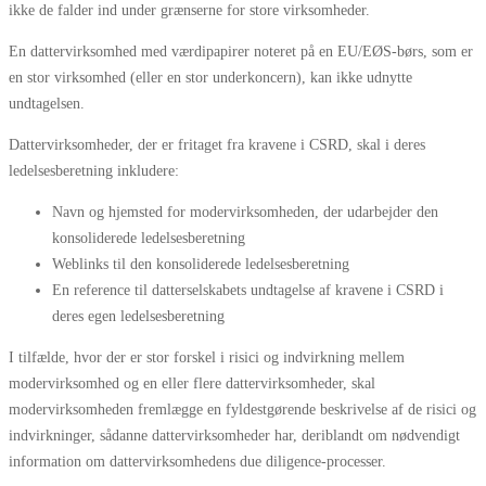
ikke de falder ind under grænserne for store virksomheder.
En dattervirksomhed med værdipapirer noteret på en EU/EØS-børs, som er
en stor virksomhed (eller en stor underkoncern), kan ikke udnytte
undtagelsen.
Dattervirksomheder, der er fritaget fra kravene i CSRD, skal i deres
ledelsesberetning inkludere:
Navn og hjemsted for modervirksomheden, der udarbejder den
konsoliderede ledelsesberetning
Weblinks til den konsoliderede ledelsesberetning
En reference til datterselskabets undtagelse af kravene i CSRD i
deres egen ledelsesberetning
I tilfælde, hvor der er stor forskel i risici og indvirkning mellem
modervirksomhed og en eller flere dattervirksomheder, skal
modervirksomheden fremlægge en fyldestgørende beskrivelse af de risici og
indvirkninger, sådanne dattervirksomheder har, deriblandt om nødvendigt
information om dattervirksomhedens due diligence-processer.