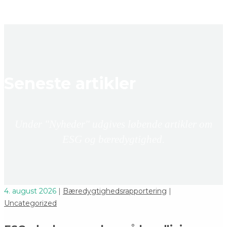
Seneste artikler
Under "Nyheder" udgives løbende artikler om
ESG og bæredygtighed.
4. august 2026
|
Bæredygtighedsrapportering
|
Uncategorized