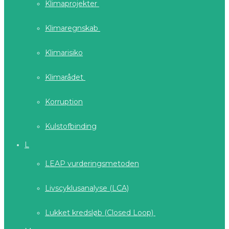
Klimaprojekter
Klimaregnskab
Klimarisiko
Klimarådet
Korruption
Kulstofbinding
L
LEAP vurderingsmetoden
Livscyklusanalyse (LCA)
Lukket kredsløb (Closed Loop)