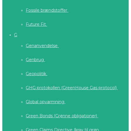
Fossile brændstoffer
Future Fit
G
Genanvendelse
Genbrug
Geopolitik
GHG protokollen (GreenHouse Gas protocol)
Global opvarmning
Green Bonds (Grønne obligationer)
Green Claims Directive (krav til grøn