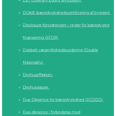
DEI (Diversity,Equity &Inclusion)
DGNB (bæredygtighedscertificering af byggeri)
Disclosure-forordningen – regler for bæredygtig
finansiering (SFDR)
Dobbelt væsentlighedsvurdering (Double
Materiality)
Drivhuseffekten
Drivhusgasser
Due Diligence for bæredygtighed (DCDDD)
Due diligence i forbindelse med