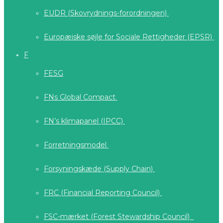
EUDR (Skovrydnings-forordningen)
Europæiske søjle for Sociale Rettigheder (EPSR)
F
FESG
FNs Global Compact
FN’s klimapanel (IPCC)
Forretningsmodel
Forsyningskæde (Supply Chain)
FRC (Financial Reporting Council)
FSC-mærket (Forest Stewardship Council)