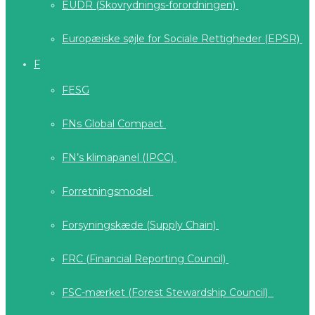
EUDR (Skovrydnings-forordningen)
Europæiske søjle for Sociale Rettigheder (EPSR)
F
FESG
FNs Global Compact
FN’s klimapanel (IPCC)
Forretningsmodel
Forsyningskæde (Supply Chain)
FRC (Financial Reporting Council)
FSC-mærket (Forest Stewardship Council)