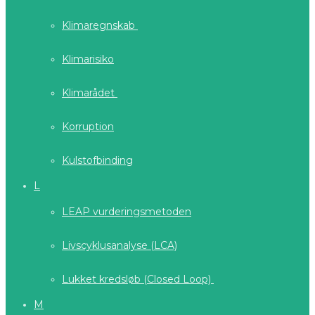
Klimaregnskab
Klimarisiko
Klimarådet
Korruption
Kulstofbinding
L
LEAP vurderingsmetoden
Livscyklusanalyse (LCA)
Lukket kredsløb (Closed Loop)
M