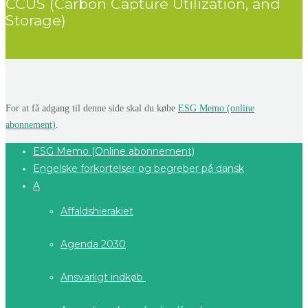
CCUS (Carbon Capture Utilization, and
Storage)
For at få adgang til denne side skal du købe
ESG Memo (online
abonnement)
.
ESG Memo (Online abonnement)
Engelske forkortelser og begreber på dansk
A
Affaldshierakiet
Agenda 2030
Ansvarligt indkøb