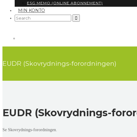
ESG MEMO (ONLINE ABONNEMENT)
MIN KONTO
Search
for:
EUDR (Skovrydnings-forordningen)
EUDR (Skovrydnings-foro
Se
Skovrydnings-forordningen
.