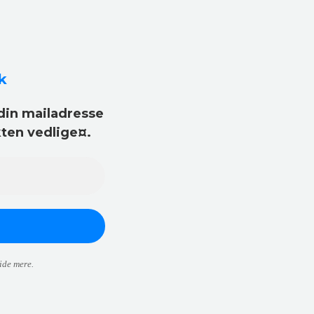
k
din mailadresse
kten vedlige¤.
ide mere.