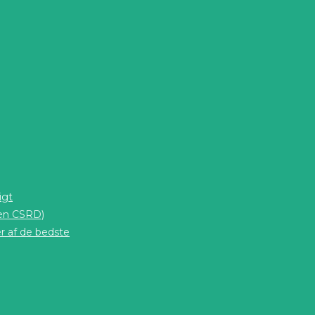
igt
den CSRD)
r af de bedste