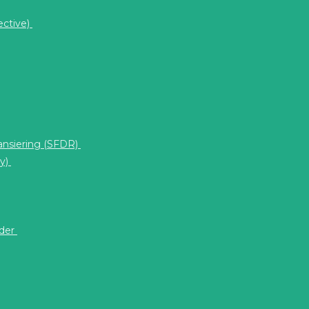
ective)
nansiering (SFDR)
ty)
eder