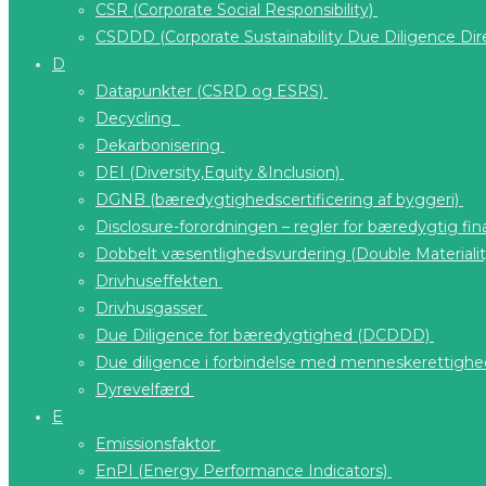
CSR (Corporate Social Responsibility)
CSDDD (Corporate Sustainability Due Diligence Dir
D
Datapunkter (CSRD og ESRS)
Decycling
Dekarbonisering
DEI (Diversity,Equity &Inclusion)
DGNB (bæredygtighedscertificering af byggeri)
Disclosure-forordningen – regler for bæredygtig fi
Dobbelt væsentlighedsvurdering (Double Materiali
Drivhuseffekten
Drivhusgasser
Due Diligence for bæredygtighed (DCDDD)
Due diligence i forbindelse med menneskerettigh
Dyrevelfærd
E
Emissionsfaktor
EnPI (Energy Performance Indicators)