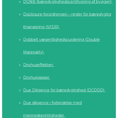
DGNB (bæredygtighedscertificering af byggeri)
Disclosure-forordningen – regler for bæredygtig
finansiering (SFDR)
Dobbelt væsentlighedsvurdering (Double
Materiality)
Drivhuseffekten
Drivhusgasser
Due Diligence for bæredygtighed (DCDDD)
Due diligence i forbindelse med
menneskerettigheder