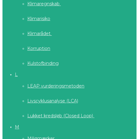
Klimaregnskab
Klimarisiko
Klimarådet
Korruption
Kulstofbinding
L
LEAP vurderingsmetoden
Livscyklusanalyse (LCA)
Lukket kredsløb (Closed Loop)
M
Miljømærker