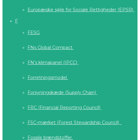
Europæiske søjle for Sociale Rettigheder (EPSR)
F
FESG
FNs Global Compact
FN’s klimapanel (IPCC)
Forretningsmodel
Forsyningskæde (Supply Chain)
FRC (Financial Reporting Council)
FSC-mærket (Forest Stewardship Council)
Fossile brændstoffer