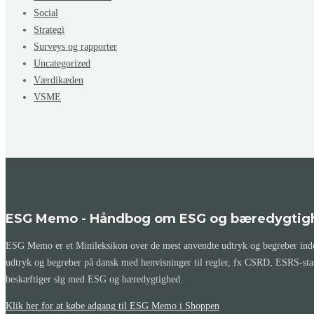
Social
Strategi
Surveys og rapporter
Uncategorized
Værdikæden
VSME
ESG Memo - Håndbog om ESG og bæredygtig
ESG Memo er et Minileksikon over de mest anvendte udtryk og begreber inden
udtryk og begreber på dansk med henvisninger til regler, fx CSRD, ESRS-st
beskæftiger sig med ESG og bæredygtighed.
Klik her for at købe adgang til ESG Memo i Shoppen