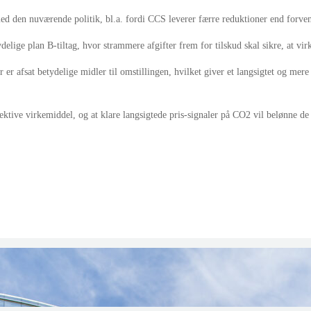
 den nuværende politik, bl.a. fordi CCS leverer færre reduktioner end forvente
ydelige plan B-tiltag, hvor strammere afgifter frem for tilskud skal sikre, at v
er afsat betydelige midler til omstillingen, hvilket giver et langsigtet og mere
ktive virkemiddel, og at klare langsigtede pris-signaler på CO2 vil belønne de 