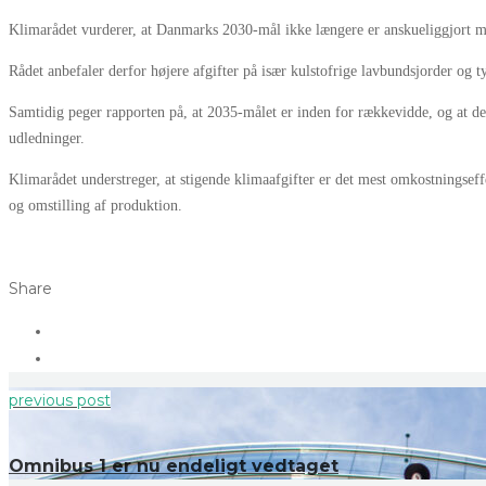
Klimarådet vurderer, at Danmarks 2030-mål ikke længere er anskueliggjort med
Rådet anbefaler derfor højere afgifter på især kulstofrige lavbundsjorder og t
Samtidig peger rapporten på, at 2035-målet er inden for rækkevidde, og at der 
udledninger.
Klimarådet understreger, at stigende klimaafgifter er det mest omkostningseffe
og omstilling af produktion.
Share
previous post
Omnibus 1 er nu endeligt vedtaget