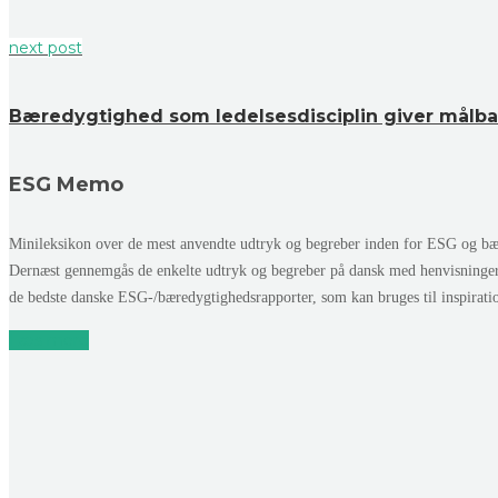
next post
Bæredygtighed som ledelsesdisciplin giver målba
ESG Memo
Minileksikon over de mest anvendte udtryk og begreber inden for ESG og bær
Dernæst gennemgås de enkelte udtryk og begreber på dansk med henvisninge
de bedste danske ESG-/bæredygtighedsrapporter, som kan bruges til inspirat
Læs mere