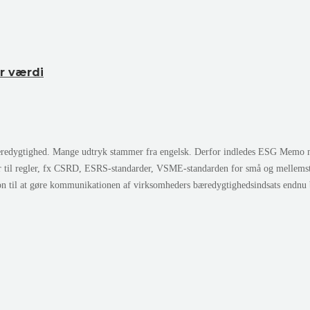
r værdi
edygtighed. Mange udtryk stammer fra engelsk. Derfor indledes ESG Memo med 
r til regler, fx CSRD, ESRS-standarder, VSME-standarden for små og mellem
ion til at gøre kommunikationen af virksomheders bæredygtighedsindsats endnu 