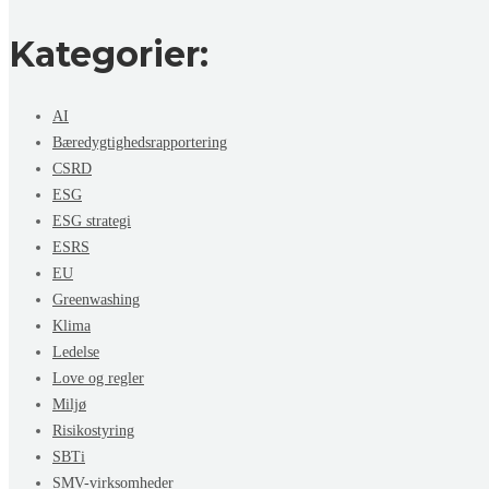
Kategorier:
AI
Bæredygtighedsrapportering
CSRD
ESG
ESG strategi
ESRS
EU
Greenwashing
Klima
Ledelse
Love og regler
Miljø
Risikostyring
SBTi
SMV-virksomheder