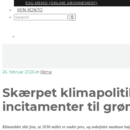
ESG MEMO (ONLINE ABONNEMENT)
MIN KONTO
Search
for:
26. februar 2026
in
Klima
Skærpet klimapolit
incitamenter til grø
Klimarådet slår fast, at 2030-målet er under pres, og anbefaler markant høje