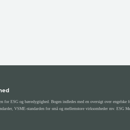
hed
 for ESG og bæredygtighed. Bogen indledes med en oversigt over engelske for
andarder, VSME-standarden for små og mellemstore virksomheder mv. ESG Memo 