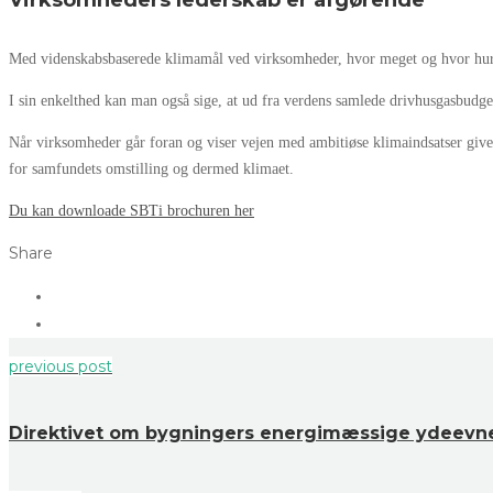
Med videnskabsbaserede klimamål ved virksomheder, hvor meget og hvor hurtig
I sin enkelthed kan man også sige, at ud fra verdens samlede drivhusgasbudget
Når virksomheder går foran og viser vejen med ambitiøse klimaindsatser giver
for samfundets omstilling og dermed klimaet.
Du kan downloade SBTi brochuren her
Share
previous post
Direktivet om bygningers energimæssige ydeevn