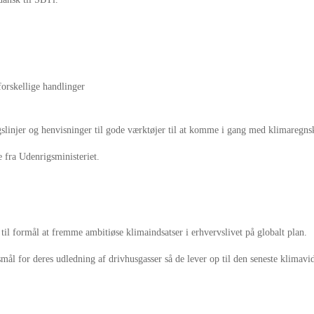
orskellige handlinger
gslinjer og henvisninger til gode værktøjer til at komme i gang med klimaregns
fra Udenrigsministeriet.
 til formål at fremme ambitiøse klimaindsatser i erhvervslivet på globalt plan.
ionsmål for deres udledning af drivhusgasser så de lever op til den seneste kli