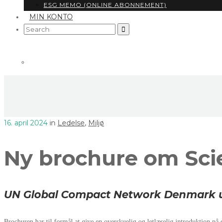
ESG MEMO (ONLINE ABONNEMENT)
MIN KONTO
Search
for:
16. april 2024
in
Ledelse
,
Miljø
Ny brochure om Scie
UN Global Compact Network Denmark udg
Brochuren har til formål at give en overskuelig og letlæselig introduktion på 