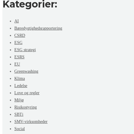
Kategorier:
AI
Bæredygtighedsrapportering
CSRD
ESG
ESG strategi
ESRS
EU
Greenwashing
Klima
Ledelse
Love og regler
Miljø
Risikostyring
SBTi
SMV-virksomheder
Social