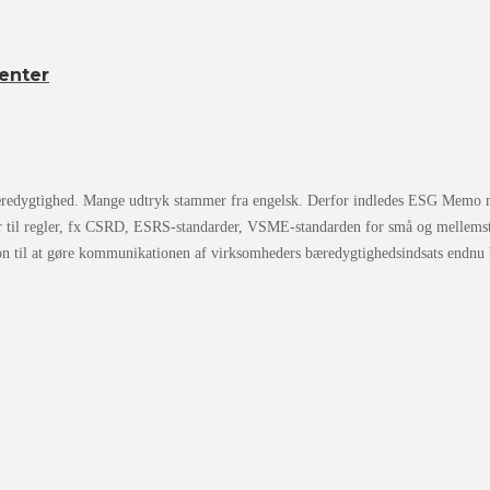
Center
edygtighed. Mange udtryk stammer fra engelsk. Derfor indledes ESG Memo med 
r til regler, fx CSRD, ESRS-standarder, VSME-standarden for små og mellem
ion til at gøre kommunikationen af virksomheders bæredygtighedsindsats endnu 