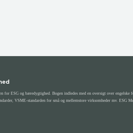
hed
 for ESG og bæredygtighed. Bogen indledes med en oversigt over engelske for
andarder, VSME-standarden for små og mellemstore virksomheder mv. ESG Memo 