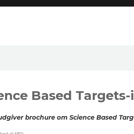
nce Based Targets-in
iver brochure om Science Based Targets-
dansk til SBTi.