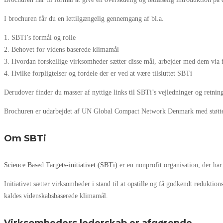
I brochuren får du en lettilgængelig gennemgang af bl.a.
1. SBTi’s formål og rolle
2. Behovet for videns baserede klimamål
3. Hvordan forskellige virksomheder sætter disse mål, arbejder med dem via f
4. Hvilke forpligtelser og fordele der er ved at være tilsluttet SBTi
Derudover finder du masser af nyttige links til SBTi’s vejledninger og retnin
Brochuren er udarbejdet af UN Global Compact Network Denmark med støtte 
Om SBTi
Science Based Targets-initiativet (SBTi)
er en nonprofit organisation, der har
Initiativet sætter virksomheder i stand til at opstille og få godkendt redukt
kaldes videnskabsbaserede klimamål.
Virksomheders lederskab er afgørende