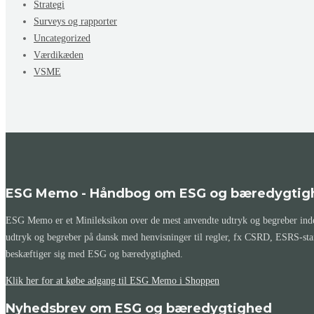
Strategi
Surveys og rapporter
Uncategorized
Værdikæden
VSME
ESG Memo - Håndbog om ESG og bæredygtig
ESG Memo er et Minileksikon over de mest anvendte udtryk og begreber inden
udtryk og begreber på dansk med henvisninger til regler, fx CSRD, ESRS-st
beskæftiger sig med ESG og bæredygtighed.
Klik her for at købe adgang til ESG Memo i Shoppen
Nyhedsbrev om ESG og bæredygtighed