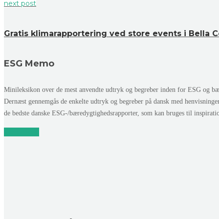
next post
Gratis klimarapportering ved store events i Bella 
ESG Memo
Minileksikon over de mest anvendte udtryk og begreber inden for ESG og bær
Dernæst gennemgås de enkelte udtryk og begreber på dansk med henvisninge
de bedste danske ESG-/bæredygtighedsrapporter, som kan bruges til inspirat
Læs mere