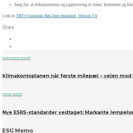
Sørg for, at dokumentation og rapportering er enkel, konsistent og kla
Link til
SBTi Corporate Net-Zero Standard, Version 2.0
Share
previous post
Klimakontoplanen når første milepæl – vejen mod 
next post
Nye ESRS-standarder vedtaget: Markante lempelser 
ESG Memo