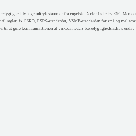
edygtighed. Mange udtryk stammer fra engelsk. Derfor indledes ESG Memo med 
r til regler, fx CSRD, ESRS-standarder, VSME-standarden for små og mellem
ion til at gøre kommunikationen af virksomheders bæredygtighedsindsats endnu 