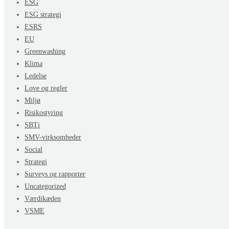
ESG
ESG strategi
ESRS
EU
Greenwashing
Klima
Ledelse
Love og regler
Miljø
Risikostyring
SBTi
SMV-virksomheder
Social
Strategi
Surveys og rapporter
Uncategorized
Værdikæden
VSME