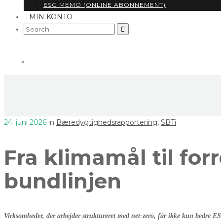
ESG MEMO (ONLINE ABONNEMENT)
MIN KONTO
Search
for:
24. juni 2026
in
Bæredygtighedsrapportering
,
SBTi
Fra klimamål til fo
bundlinjen
Virksomheder, der arbejder struktureret med net-zero, får ikke kun bedre 