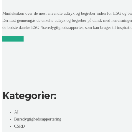
Minileksikon over de mest anvendte udtryk og begreber inden for ESG og bær
Dernæst gennemgås de enkelte udtryk og begreber på dansk med henvisninge
de bedste danske ESG-/bæredygtighedsrapporter, som kan bruges til inspirat
Læs mere
Kategorier:
AI
Bæredygtighedsrapportering
CSRD