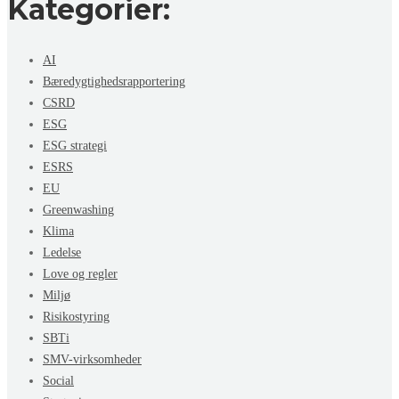
Kategorier:
AI
Bæredygtighedsrapportering
CSRD
ESG
ESG strategi
ESRS
EU
Greenwashing
Klima
Ledelse
Love og regler
Miljø
Risikostyring
SBTi
SMV-virksomheder
Social