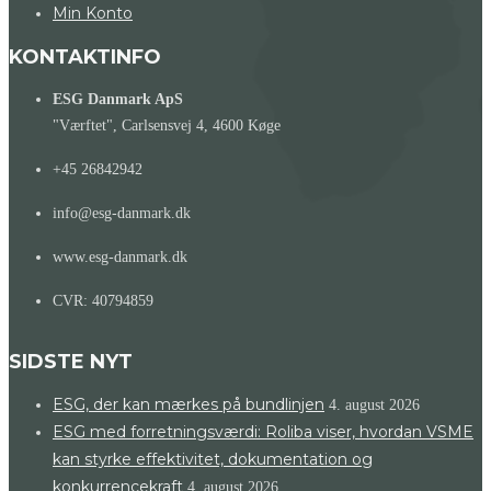
Min Konto
KONTAKTINFO
ESG Danmark ApS
"Værftet", Carlsensvej 4, 4600 Køge
+45 26842942
info@esg-danmark.dk
www.esg-danmark.dk
CVR: 40794859
SIDSTE NYT
ESG, der kan mærkes på bundlinjen
4. august 2026
ESG med forretningsværdi: Roliba viser, hvordan VSME
kan styrke effektivitet, dokumentation og
konkurrencekraft
4. august 2026