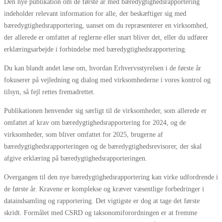
Den nye publikation om de første år med bæredygtighedsrapportering
indeholder relevant information for alle, der beskæftiger sig med
bæredygtighedsrapportering, uanset om du repræsenterer en virksomhed,
der allerede er omfattet af reglerne eller snart bliver det, eller du udfører
erklæringsarbejde i forbindelse med bæredygtighedsrapportering.
Du kan blandt andet læse om, hvordan Erhvervsstyrelsen i de første år
fokuserer på vejledning og dialog med virksomhederne i vores kontrol og
tilsyn, så fejl rettes fremadrettet.
Publikationen henvender sig særligt til de virksomheder, som allerede er
omfattet af krav om bæredygtighedsrapportering for 2024, og de
virksomheder, som bliver omfattet for 2025, brugerne af
bæredygtighedsrapporteringen og de bæredygtighedsrevisorer, der skal
afgive erklæring på bæredygtighedsrapporteringen.
Overgangen til den nye bæredygtighedsrapportering kan virke udfordrende i
de første år. Kravene er komplekse og kræver væsentlige forbedringer i
dataindsamling og rapportering. Det vigtigste er dog at tage det første
skridt. Formålet med CSRD og taksonomiforordningen er at fremme