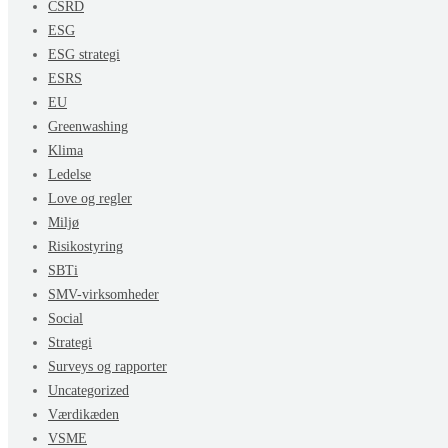
CSRD
ESG
ESG strategi
ESRS
EU
Greenwashing
Klima
Ledelse
Love og regler
Miljø
Risikostyring
SBTi
SMV-virksomheder
Social
Strategi
Surveys og rapporter
Uncategorized
Værdikæden
VSME