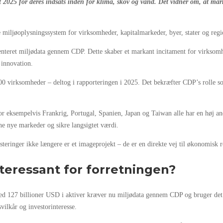
 2025 for deres indsats inden for klima, skov og vand. Det vidner om, at ma
 miljøoplysningssystem for virksomheder, kapitalmarkeder, byer, stater og reg
teret miljødata gennem CDP. Dette skaber et markant incitament for virksomhed
 innovation.
0 virksomheder – deltog i rapporteringen i 2025. Det bekræfter CDP’s rolle so
r eksempelvis Frankrig, Portugal, Spanien, Japan og Taiwan alle har en høj and
ne nye markeder og sikre langsigtet værdi.
ringer ikke længere er et imageprojekt – de er en direkte vej til økonomisk r
nteressant for forretningen?
ed 127 billioner USD i aktiver kræver nu miljødata gennem CDP og bruger det ak
vilkår og investorinteresse.