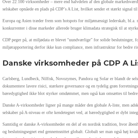
Over 22.100 virksomheder – mere end halvdelen af den globale markedsværdi 
selskaber opnåede en plads på CDP’s A List, hvilket sender et stærkt signal til
Europa og Asien træder frem som hotspots for miljømæssigt lederskab, bl.a. 
konkurrenter i disse markeder allerede bruger klimadata strategisk til at sty
CDP peger på, at miljødata er blevet “uundværlige” for solide beslutninger, fo
miljørapportering derfor ikke kun compliance, men infrastruktur for bedre r
Danske virksomheder på CDP A Li
Carlsberg, Lundbeck, Nilfisk, Novozymes, Pandora og Solar er blandt de selsk
dokumentere lavere risici, stærkere governance og en tydelig grøn forretnings
bæredygtighed ikke blot styrker omdømmet, men også kan omsættes til bedre a
Danske A-virksomheder ligner på mange måder den globale A-liste, men adskill
selskaber på A-niveau er ofte kendetegnet ved, at bæredygtighed er dybt inte
Samtidig er danske A-virksomheder en del af en nordisk tradition, hvor åbenh
og beslutningsegnet end gennemsnittet globalt. Globalt ser man også høj kval