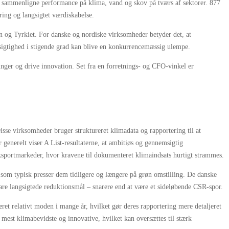
 sammenligne performance på klima, vand og skov på tværs af sektorer. 877
yring og langsigtet værdiskabelse.
n og Tyrkiet. For danske og nordiske virksomheder betyder det, at
emsigtighed i stigende grad kan blive en konkurrencemæssig ulempe.
ringer og drive innovation. Set fra en forretnings- og CFO-vinkel er
sse virksomheder bruger struktureret klimadata og rapportering til at
 generelt viser A List-resultaterne, at ambitiøs og gennemsigtig
ksportmarkeder, hvor kravene til dokumenteret klimaindsats hurtigt strammes.
 som typisk presser dem tidligere og længere på grøn omstilling. De danske
lare langsigtede reduktionsmål – snarere end at være et sideløbende CSR-spor.
et relativt moden i mange år, hvilket gør deres rapportering mere detaljeret
mest klimabevidste og innovative, hvilket kan oversættes til stærk