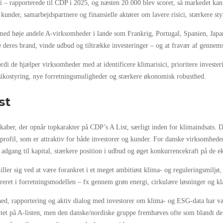
– rapporterede til CDP i 2025, og næsten 20.000 blev scoret, så markedet kan
 kunder, samarbejdspartnere og finansielle aktører om lavere risici, stærkere st
med høje andele A-virksomheder i lande som Frankrig, Portugal, Spanien, Japa
rke deres brand, vinde udbud og tiltrække investeringer – og at fravær af genn
rdi de hjælper virksomheder med at identificere klimarisici, prioritere investe
isikostyring, nye forretningsmuligheder og stærkere økonomisk robusthed.
st
aber, der opnår topkarakter på CDP’s A List, særligt inden for klimaindsats. Di
profil, som er attraktiv for både investorer og kunder. For danske virksomheder
dgang til kapital, stærkere position i udbud og øget konkurrencekraft på de e
er sig ved at være forankret i et meget ambitiøst klima- og reguleringsmiljø,
greret i forretningsmodellen – fx gennem grøn energi, cirkulære løsninger og k
ed, rapportering og aktiv dialog med investorer om klima- og ESG-data har vær
itet på A-listen, men den danske/nordiske gruppe fremhæves ofte som blandt de 