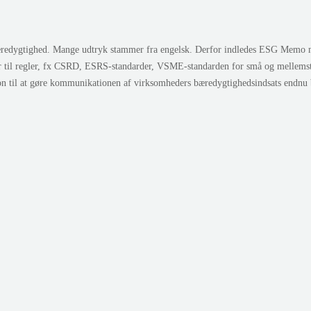
edygtighed. Mange udtryk stammer fra engelsk. Derfor indledes ESG Memo med 
r til regler, fx CSRD, ESRS-standarder, VSME-standarden for små og mellem
ion til at gøre kommunikationen af virksomheders bæredygtighedsindsats endnu 