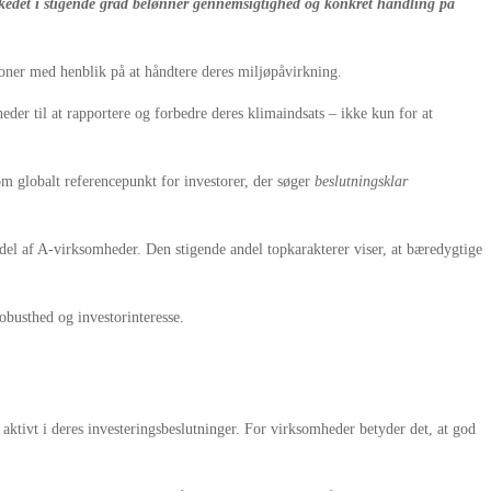
rkedet i stigende grad belønner gennemsigtighed og konkret handling på
ioner med henblik på at håndtere deres miljøpåvirkning.
er til at rapportere og forbedre deres klimaindsats – ikke kun for at
m globalt referencepunkt for investorer, der søger
beslutningsklar
el af A-virksomheder. Den stigende andel topkarakterer viser, at bæredygtige
obusthed og investorinteresse.
tivt i deres investeringsbeslutninger. For virksomheder betyder det, at god