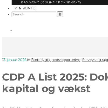
ESG MEMO (ONLINE ABONNEMENT)
MIN KONTO
Search
for:
13. januar 2026
in
Bæredygtighedsrapportering
,
Surveys og rap
CDP A List 2025: Do
kapital og vækst