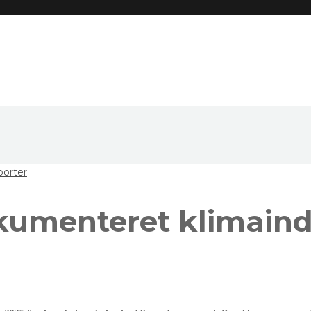
porter
kumenteret klimainds