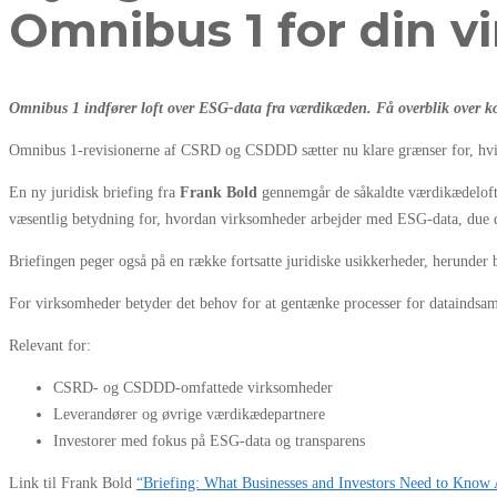
Omnibus 1 for din 
Omnibus 1 indfører loft over ESG-data fra værdikæden. Få overblik over ko
Omnibus 1-revisionerne af CSRD og CSDDD sætter nu klare grænser for, hvi
En ny juridisk briefing fra
Frank Bold
gennemgår de såkaldte værdikædelofte
væsentlig betydning for, hvordan virksomheder arbejder med ESG-data, due d
Briefingen peger også på en række fortsatte juridiske usikkerheder, herunder b
For virksomheder betyder det behov for at gentænke processer for dataindsa
Relevant for:
CSRD- og CSDDD-omfattede virksomheder
Leverandører og øvrige værdikædepartnere
Investorer med fokus på ESG-data og transparens
Link til Frank Bold
“Briefing: What Businesses and Investors Need to Know