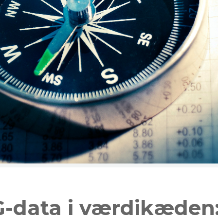
G-data i værdikæden: