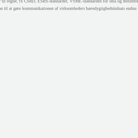
r til regler, fx CSRD, ESRS-standarder, VSME-standarden for små og mellem
ion til at gøre kommunikationen af virksomheders bæredygtighedsindsats endnu 