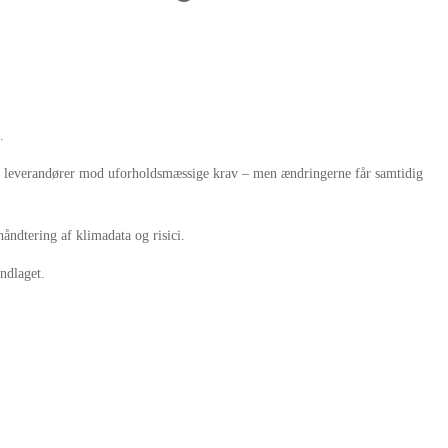
.
te leverandører mod uforholdsmæssige krav – men ændringerne får samtidig
åndtering af klimadata og risici.
ndlaget.