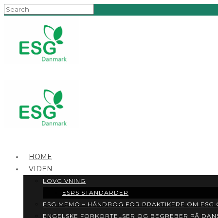
HOME
VIDEN
LOVGIVNING
ESRS STANDARDER
ESG MEMO – HÅNDBOG FOR PRAKTIKERE OM ESG
ENGELSKE FORKORTELSER OG BEGREBER PÅ DAN