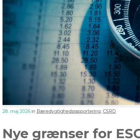
28. maj 2026
in
Bæredygtighedsrapportering
,
CSRD
Nye grænser for ES