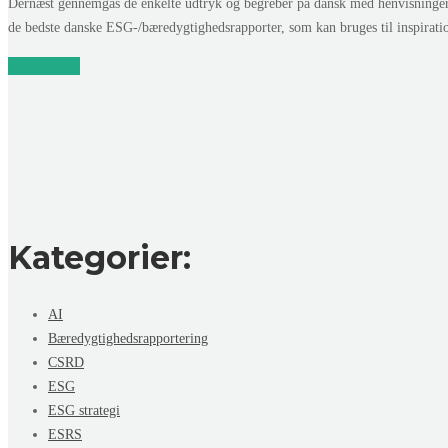
Dernæst gennemgås de enkelte udtryk og begreber på dansk med henvisninge
de bedste danske ESG-/bæredygtighedsrapporter, som kan bruges til inspirat
Læs mere
Kategorier:
AI
Bæredygtighedsrapportering
CSRD
ESG
ESG strategi
ESRS