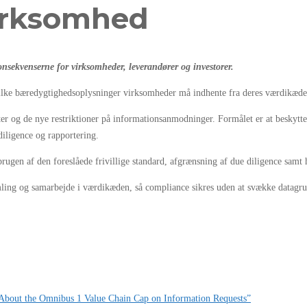
virksomhed
nsekvenserne for virksomheder, leverandører og investorer.
lke bæredygtighedsoplysninger virksomheder må indhente fra deres værdikæde
r og de nye restriktioner på informationsanmodninger. Formålet er at beskyt
iligence og rapportering.
rugen af den foreslåede frivillige standard, afgrænsning af due diligence samt h
mling og samarbejde i værdikæden, så compliance sikres uden at svække datagru
 About the Omnibus 1 Value Chain Cap on Information Requests”