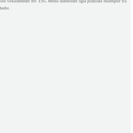
store virksomheder mv. ESG Memo indeholder også praktiske eksempler fra
bedre.