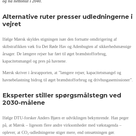
og nå nettonul i 2040.
Alternative ruter presser udledningerne i
vejret
Ifølge Mærsk skyldes stigningen især den fortsatte omdirigering af
skibstrafikken væk fra Det Røde Hav og Adenbugten af sikkerhedsmæssige
årsager. De længere rejser har ført til øget brændstofforbrug,
kapacitetsmangel og pres på havnene.
Mærsk skriver i årsrapporten, at ”længere rejser, kapacitetsmangel og
havnebelastning bidrog til øget brændstofforbrug og drivhusgasemissioner”.
Eksperter stiller spørgsmålstegn ved
2030-målene
Ifølge DTU‑forsker Anders Bjørn er udviklingen bekymrende. Han peger
på, at Mærsk – ligesom flere andre virksomheder med vækstagenda –
oplever, at CO₂‑udledningerne stiger mere, end omsætningen gør.