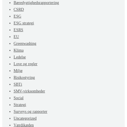
Bæredygtighedsrapportering
CSRD
ESG
ESG strategi
ESRS
EU
Greenwashing
Klima
Ledelse
Love og regler
Miljø
Risikostyring
SBTi
SMV-virksomheder
Social
Strategi
Surveys og rapporter
Uncategorized
Værdikæden