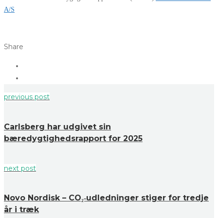
A/S
Share
previous post
Carlsberg har udgivet sin
bæredygtighedsrapport for 2025
next post
Novo Nordisk – CO₂‑udledninger stiger for tredje
år i træk