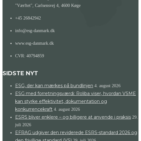
"Værftet", Carlsensvej 4, 4600 Køge
+45 26842942
info@esg-danmark.dk
www.esg-danmark.dk
CVR: 40794859
SIDSTE NYT
ESG, der kan mærkes på bundlinjen
4. august 2026
ESG med forretningsværdi: Roliba viser, hvordan VSME
kan styrke effektivitet, dokumentation og
konkurrencekraft
4. august 2026
ESRS bliver enklere – og billigere at anvende i praksis
29.
juli 2026
EFRAG udgiver den reviderede ESRS-standard 2026 og
den frivillige standard (VS)
29. juli 2026