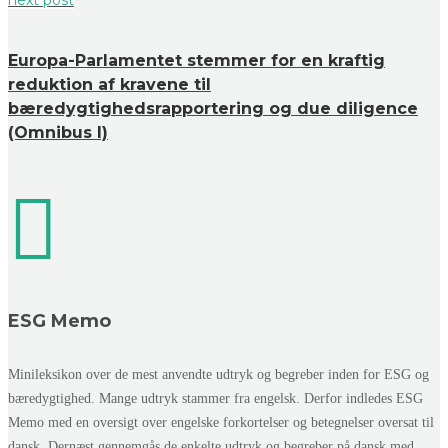
Europa-Parlamentet stemmer for en kraftig
reduktion af kravene til
bæredygtighedsrapportering og due diligence
(Omnibus I)
ESG Memo
Minileksikon over de mest anvendte udtryk og begreber inden for ESG og
bæredygtighed. Mange udtryk stammer fra engelsk. Derfor indledes ESG
Memo med en oversigt over engelske forkortelser og betegnelser oversat til
dansk. Dernæst gennemgås de enkelte udtryk og begreber på dansk med