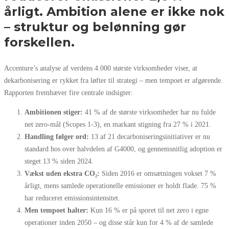
årligt. Ambition alene er ikke nok
– struktur og belønning gør
forskellen.
Accenture’s analyse af verdens 4.000 største virksomheder viser, at
dekarbonisering er rykket fra løfter til strategi – men tempoet er afgørende.
Rapporten fremhæver fire centrale indsigter:
Ambitionen stiger:
41 % af de største virksomheder har nu fulde
net zero-mål (Scopes 1-3), en markant stigning fra 27 % i 2021.
Handling følger ord:
13 af 21 decarboniseringsinitiativer er nu
standard hos over halvdelen af G4000, og gennemsnitlig adoption er
steget 13 % siden 2024.
Vækst uden ekstra CO₂:
Siden 2016 er omsætningen vokset 7 %
årligt, mens samlede operationelle emissioner er holdt flade. 75 %
har reduceret emissionsintensitet.
Men tempoet halter:
Kun 16 % er på sporet til net zero i egne
operationer inden 2050 – og disse står kun for 4 % af de samlede