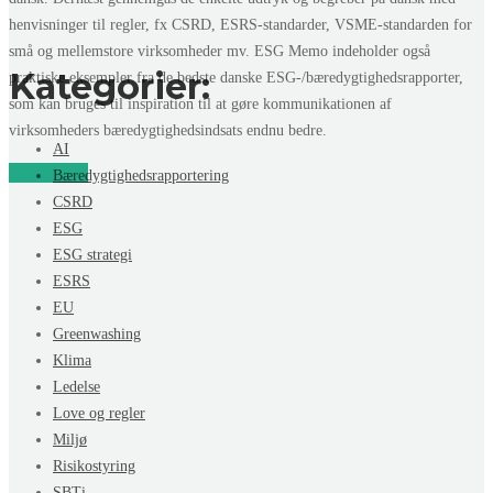
henvisninger til regler, fx CSRD, ESRS-standarder, VSME-standarden for
små og mellemstore virksomheder mv. ESG Memo indeholder også
Kategorier:
praktiske eksempler fra de bedste danske ESG-/bæredygtighedsrapporter,
som kan bruges til inspiration til at gøre kommunikationen af
virksomheders bæredygtighedsindsats endnu bedre.
AI
Læs mere
Bæredygtighedsrapportering
CSRD
ESG
ESG strategi
ESRS
EU
Greenwashing
Klima
Ledelse
Love og regler
Miljø
Risikostyring
SBTi