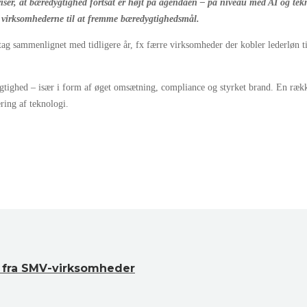
viser, at bæredygtighed fortsat er højt på agendaen – på niveau med AI og tek
f virksomhederne til at fremme bæredygtighedsmål.
g sammenlignet med tidligere år, fx færre virksomheder der kobler lederløn til 
ygtighed – især i form af øget omsætning, compliance og styrket brand. En rækk
ring af teknologi.
r fra SMV-virksomheder