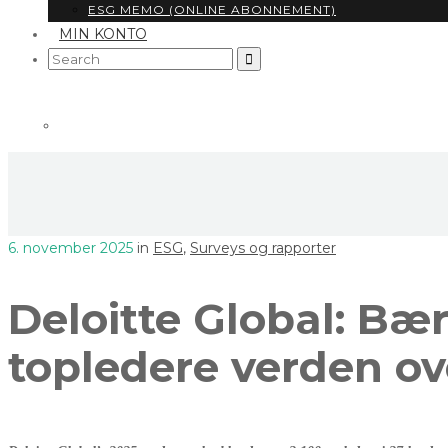
ESG MEMO (ONLINE ABONNEMENT)
MIN KONTO
Search
for:
6. november 2025
in
ESG
,
Surveys og rapporter
Deloitte Global: Bær
topledere verden ov