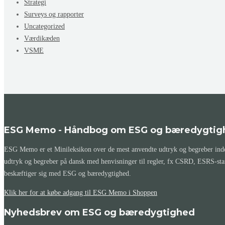
Strategi
Surveys og rapporter
Uncategorized
Værdikæden
VSME
ESG Memo - Håndbog om ESG og bæredygtig
ESG Memo er et Minileksikon over de mest anvendte udtryk og begreber inden
udtryk og begreber på dansk med henvisninger til regler, fx CSRD, ESRS-st
beskæftiger sig med ESG og bæredygtighed.
Klik her for at købe adgang til ESG Memo i Shoppen
Nyhedsbrev om ESG og bæredygtighed