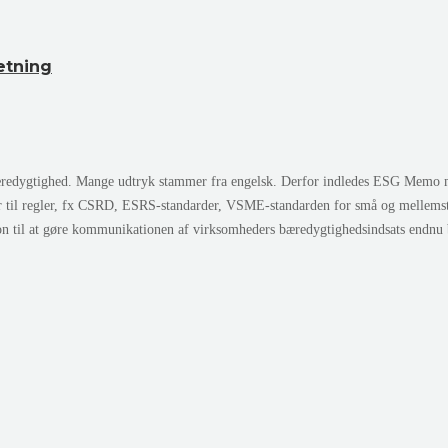
etning
edygtighed. Mange udtryk stammer fra engelsk. Derfor indledes ESG Memo med 
r til regler, fx CSRD, ESRS-standarder, VSME-standarden for små og mellem
ion til at gøre kommunikationen af virksomheders bæredygtighedsindsats endnu 