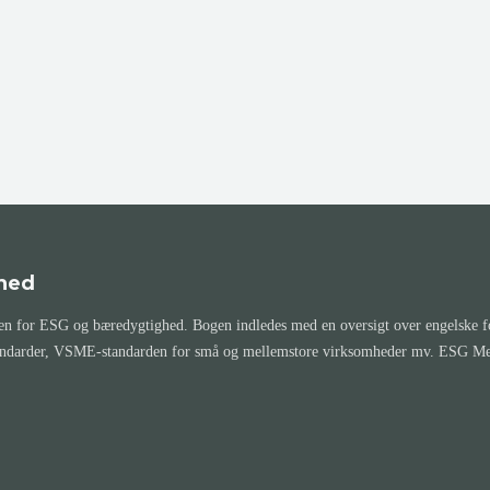
hed
 for ESG og bæredygtighed. Bogen indledes med en oversigt over engelske for
andarder, VSME-standarden for små og mellemstore virksomheder mv. ESG Memo 