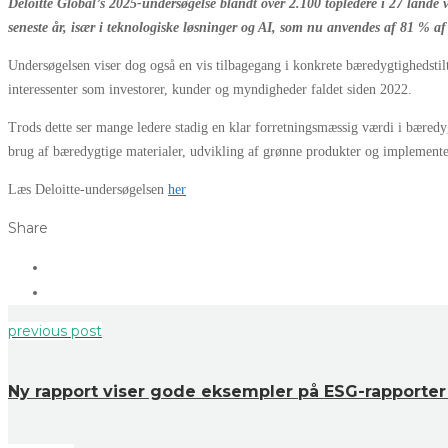
Deloitte Global’s 2025-undersøgelse blandt over 2.100 topledere i 27 lande 
seneste år, især i teknologiske løsninger og AI, som nu anvendes af 81 % a
Undersøgelsen viser dog også en vis tilbagegang i konkrete bæredygtighedstilta
interessenter som investorer, kunder og myndigheder faldet siden 2022.
Trods dette ser mange ledere stadig en klar forretningsmæssig værdi i bæred
brug af bæredygtige materialer, udvikling af grønne produkter og implemente
Læs Deloitte-undersøgelsen
her
Share
previous post
Ny rapport viser gode eksempler på ESG-rapporte