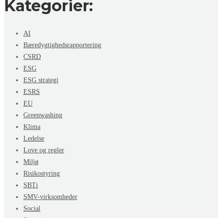
Kategorier:
AI
Bæredygtighedsrapportering
CSRD
ESG
ESG strategi
ESRS
EU
Greenwashing
Klima
Ledelse
Love og regler
Miljø
Risikostyring
SBTi
SMV-virksomheder
Social